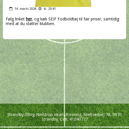
14. marts 2024
kl. 20:41
Følg linket
her
, og køb SEIF Fodboldtøj til fair priser, samtidig
med at du støtter klubben.
Strandby-Elling-Nielstrup Idrætsforening. Skeltvedvej 78, 9970
Strandby. CVR: 41040777